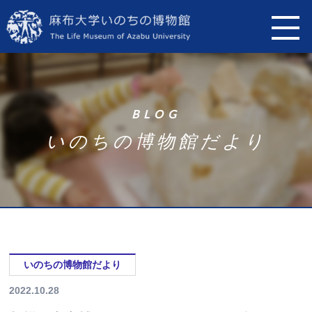
B
L
O
G
い
の
ち
の
博
物
館
だ
よ
り
いのちの博物館だより
2022.10.28