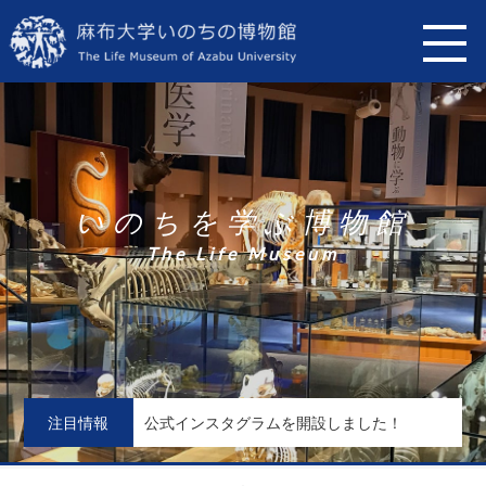
い
の
ち
を
学
ぶ
博
物
館
T
h
e
L
i
f
e
M
u
s
e
u
m
注目情報
公式インスタグラムを開設しました！
見
新
【