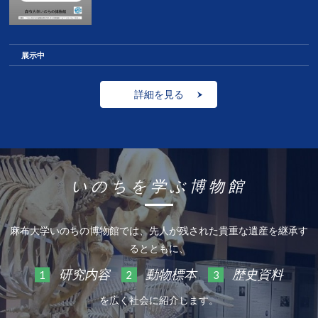
展示中
詳細を見る
いのちを学ぶ博物館
麻布大学いのちの博物館では、先人が残された貴重な遺産を継承す
るとともに、
研究内容
動物標本
歴史資料
1
2
3
を広く社会に紹介します。