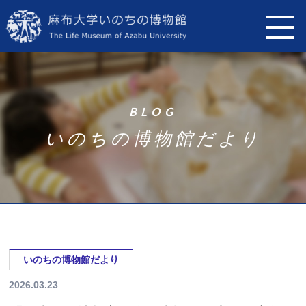
B
L
O
G
い
の
ち
の
博
物
館
だ
よ
り
いのちの博物館だより
2026.03.23