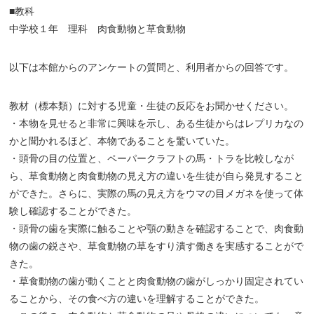
■教科
中学校１年 理科 肉食動物と草食動物
以下は本館からのアンケートの質問と、利用者からの回答です。
教材（標本類）に対する児童・生徒の反応をお聞かせください。
・本物を見せると非常に興味を示し、ある生徒からはレプリカなの
かと聞かれるほど、本物であることを驚いていた。
・頭骨の目の位置と、ペーパークラフトの馬・トラを比較しなが
ら、草食動物と肉食動物の見え方の違いを生徒が自ら発見すること
ができた。さらに、実際の馬の見え方をウマの目メガネを使って体
験し確認することができた。
・頭骨の歯を実際に触ることや顎の動きを確認することで、肉食動
物の歯の鋭さや、草食動物の草をすり潰す働きを実感することがで
きた。
・草食動物の歯が動くことと肉食動物の歯がしっかり固定されてい
ることから、その食べ方の違いを理解することができた。