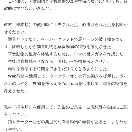
・この後の、肉食動物と草食動物の足や骨格の違いについても、意
欲的に学び合いが進んだ。
教材（標本類）の使用時に工夫された点、心掛けられた点をお聞か
せください。
・頭骨だけでなく、ペーパークラフトで馬とトラの被り物をつく
り、比較しながら肉食動物と草食動物の特徴を考えさせた。
・草食動物の視野を体験するために、ウマの目メガネを作成した。
・生徒に直接触らせながら、感触から特徴を考えさせた。
・頭骨を観察する時間をできるだけ長くとるようにした。
・Web教材を活用して、ウマとライオンの顎の動きを提示し、ライ
オンの爪や牙、獲物を捕らえるYouTubeを活用して、頭骨の特徴を
考えさせた。
教材（標本類）を使用して、先生のご意見・ご感想等を自由にご記
入ください。
・猫やチーターなどの典型的な肉食動物の頭骨があると、より分か
りやすい。