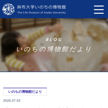
B
L
O
G
い
の
ち
の
博
物
館
だ
よ
り
いのちの博物館だより
2026.07.02