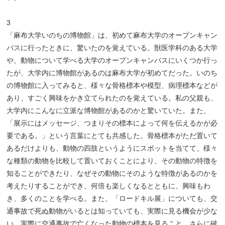
3
「麻布大学いのちの博物館」は、初めて麻布大学のオープンキャン
パスに行ったときに、驚いたのを覚えている。獣医学科のある大学
や、動物について学べる大学のオープンキャンパスにいくつか行っ
たが、大学内に博物館があるのは麻布大学が初めてだった。いのち
の博物館に入ってみると、様々な骨格標本や模型、病理標本などが
あり、すごく興味をかき立てられたのを覚えている。私の父親も、
大学内にこんなに立派な博物館があるのかと驚いていた。また、
「展示にはメッセージ、つまりその標本によって何を伝えるかが必
要である。」という言葉にとても共感した。骨格標本がただ置いて
あるだけよりも、動物の四肢というようにスポットを当てて、様々
な種類の動物を比較して置いておくことにより、その動物の特徴を
知ることができたり、なぜその動物にそのような特徴があるのかを
考えたりすることができ、何倍も楽しくなるとともに、興味もわ
き、多くのことを学べる。また、「ロードキル展」についても、交
通事故で死ぬ動物がいるとは知っていても、実際に見る機会が少な
い。実際に交通事故で亡くなった動物の標本を見ること、さらに破