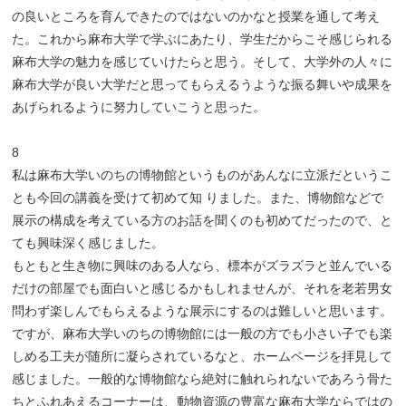
の良いところを育んできたのではないのかなと授業を通して考え
た。これから麻布大学で学ぶにあたり、学生だからこそ感じられる
麻布大学の魅力を感じていけたらと思う。そして、大学外の人々に
麻布大学が良い大学だと思ってもらえるうような振る舞いや成果を
あげられるように努力していこうと思った。
8
私は麻布大学いのちの博物館というものがあんなに立派だというこ
とも今回の講義を受けて初めて知 りました。また、博物館などで
展示の構成を考えている方のお話を聞くのも初めてだったので、と
ても興味深く感じました。
もともと生き物に興味のある人なら、標本がズラズラと並んでいる
だけの部屋でも面白いと感じるかもしれませんが、それを老若男女
問わず楽しんでもらえるような展示にするのは難しいと思います。
ですが、麻布大学いのちの博物館には一般の方でも小さい子でも楽
しめる工夫が随所に凝らされているなと、ホームページを拝見して
感じました。一般的な博物館なら絶対に触れられないであろう骨た
ちとふれあえるコーナーは、動物資源の豊富な麻布大学ならではの