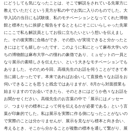
にどうしても気になったことは、そこで解説をされている先輩方に
教えていただくという見方が私の中でお気に入りのものでした。大
学入試の当日にも試験後、私のモチベーションとなってくれた博物
館と標本たちに挨拶と報告をするとともにそこにいらしゃった先輩
にここで私も解説員としてお役に立ちたいという想いを伝えまし
た。その後実際に合格ができ、その想いが実現できると分かったと
きにはとても嬉しかったです。このように私にとって麻布大学いの
ちの博物館は麻布大学への憧れの象徴であり、ミュゼットの一員と
なり展示の素晴しさを伝えたい、という大きなモチベーションでも
ありました。そのため今回、高槻先生のお話を伺うことができて本
当に嬉しかったです。本来であればお会いして直接色々なお話をお
伺いできることを思うと残念ではありますが、8月から対面授業も
始まりますのでお会いできたら、そのときにはどうか色々なお話を
お聞かせください。高槻先生のお言葉の中で「展示にはメッセー
ジ、つまりその標本によって何を伝えるかが必要である」という言
葉が印象的でした。私は展示を実際に作る側になったことがないの
で実際のことは分かりませんが、展示を見ながら標本と向き合い、
考えるとき、そこから分かることが複数の標本を通して繋がり、展