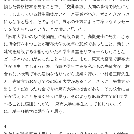
損した骨格標本を見ることで、「交通事故、人間の事情で犠牲にな
ってしまっている野生動物がいる」と実感がわき、考えるきかっけ
にもなると思う。そのように、展示の仕方によって様々なメッセー
ジを伝えられるということが凄いと思った。
「麻布大学いのちの博物館」の建設の裏に、高槻先生の尽力、さら
に博物館をもつことが麻布大学の長年の悲願であったこと、新しい
建物を建設する余裕がないため学生食堂をリフォームしたことな
ど、様々な尽力があったことを知った。また、東京大空襲で麻布大
学が消失してしまった際、当時の学生である私たちの先輩方が、校
舎もない状態で軍の建物を借りながら授業を行い、中村道三郎先生
と、先輩方のおかげで今の麻布大学があること、さらに、先輩方が
出してくださったお金で今の麻布大学の校舎があり、その校舎に自
分が通えることを凄く誇りに思う。そのような麻布大学で6年間学
べることに感謝しながら、 麻布大学の学生として恥じないよう
に、精一杯勉学に励もうと思う。
4
私たちが通う麻布大学には、多くの人の協力の上にあることが分か