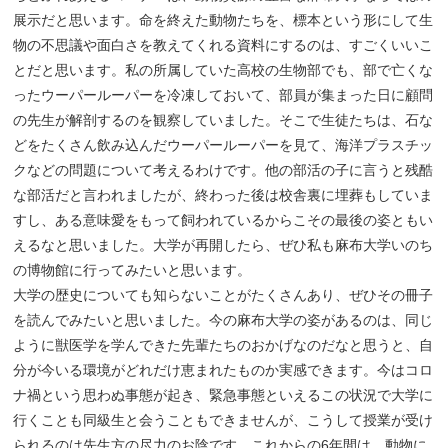
展示だと思います。命を終えた動物たちを、標本という形にして生
物の不思議や面白さを教えてくれる資料にするのは、すごくいいこ
とだと思います。私の所属していた高校の生物部でも、部で亡くな
ったウーパールーパーを冷凍しておいて、部員が集まった日に顧問
の先生が解剖するのを観察していました。そこで生徒たちは、石な
どをたくさん飲み込んだウーパールーパーを見て、海洋プラスチッ
クなどの問題について考えるわけです。他の部活の子に言うと残酷
な部活だと言われましたが、終わった後は校舎裏に埋葬もしていま
すし、ある意味愛をもって飼われているからこその最後の姿ともい
えるなと思いました。大学が再開したら、ぜひ私も麻布大学いのち
の博物館に行ってみたいと思います。
大学の歴史についても知らないことがたくさんあり、ぜひその冊子
を読んでみたいと思いました。今の麻布大学の姿があるのは、同じ
ように獣医学を学んできた先輩たちのおかげなのだなと思うと、自
分が今いる環境がどれだけ恵まれたものか実感できます。今はコロ
ナ禍という思わぬ事態が起き、緊急事態といえるこの状況で大学に
行くことも同級生と会うこともできませんが、こうして授業が受け
られるのは先生方の尽力のお陰です。これからの6年間は、動物に