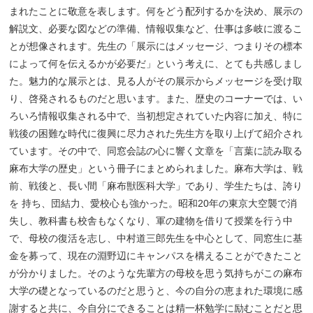
まれたことに敬意を表します。何をどう配列するかを決め、展示の
解説文、必要な図などの準備、情報収集など、仕事は多岐に渡るこ
とが想像されます。先生の「展示にはメッセージ、つまりその標本
によって何を伝えるかが必要だ」という考えに、とても共感しまし
た。魅力的な展示とは、見る人がその展示からメッセージを受け取
り、啓発されるものだと思います。また、歴史のコーナーでは、い
ろいろ情報収集される中で、当初想定されていた内容に加え、特に
戦後の困難な時代に復興に尽力された先生方を取り上げて紹介され
ています。その中で、同窓会誌の心に響く文章を「言葉に読み取る
麻布大学の歴史」という冊子にまとめられました。麻布大学は、戦
前、戦後と、長い間「麻布獣医科大学」であり、学生たちは、誇り
を 持ち、団結力、愛校心も強かった。昭和20年の東京大空襲で消
失し、教科書も校舎もなくなり、軍の建物を借りて授業を行う中
で、母校の復活を志し、中村道三郎先生を中心として、同窓生に基
金を募って、現在の淵野辺にキャンパスを構えることができたこと
が分かりました。そのような先輩方の母校を思う気持ちがこの麻布
大学の礎となっているのだと思うと、今の自分の恵まれた環境に感
謝すると共に、今自分にできることは精一杯勉学に励むことだと思