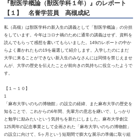
『獣医学概論（獣医学科１年）』のレポート
【１】 名誉学芸員 高槻成紀
私（高槻）は獣医学科の新入生の講義として「獣医学概論」
の分担
をしています。今年はコロナ禍のために通常の講義はせず、
資料を
読んでもらって感想を書いてもらいました。
149
のレポー
トの中か
らよく書かれたもの19を厳選して紹介します。
入学したのにまだ
大学に来ることができない新入生のみなさんには
同情を禁じえませ
んが、
大学の歴史を伝えたことが前向きの気持ちに役立ったようで
す。
【１～１０】
1
「麻布大学いのちの博物館」の設立の経緯、また麻布大学の歴史を
知ることで、これからの6年間、先輩方の意志を継いで、しっかり
と勉学に励みたいという気持ちを新たにしました。麻布大学創立
125周年の記念事業として企画された「麻布大学いのちの博物館」
の設立に向けて、5ヶ月という短期間で膨大な展示の準備に取り組