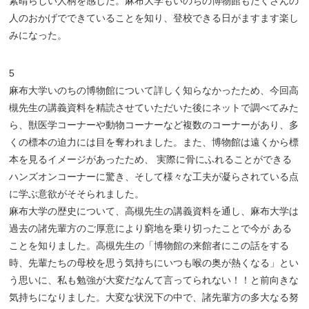
素晴らしい人柄を感じた。麻布大学もいのちの博物館もたくさんの
人のおかげでできていることを知り、登校できる日がますます楽し
みになった。
5
麻布大学いのちの博物館について詳しく知らなかったため、今回高
槻先生の講義資料を精読させていただいた後にネットで調べてみた
ら、獣医学コーナーや動物コーナーなど複数のコーナーがあり、多
くの標本の迫力には目を奪われました。また、博物館は遠くから標
本を見るイメージがあったため、 実際に骨にふれることができる
ハンズオンコーナーに驚き、そして様々な工夫が凝らされている点
に学ぶ意欲がそそられました。
麻布大学の歴史について、高槻先生の講義資料を通し、麻布大学は
過去の諸先輩方のご厚意により窮地を乗り切ったことで今が ある
ことを知りました。高槻先生の「博物館の来館者にこの話をする
時、先輩たちの母校を思う気持ちにいつも喉の奥が熱くなる」とい
う思いに、私も勉強が大変だなんて言ってられない！！と前向きな
気持ちになりました。大変な状況下の中で、諸先輩方の多大なる努