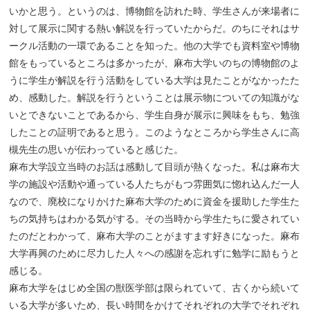
いかと思う。というのは、博物館を訪れた時、学生さんが来場者に
対して展示に関する熱い解説を行っていたからだ。のちにそれはサ
ークル活動の一環であることを知った。他の大学でも資料室や博物
館をもっているところは多かったが、麻布大学いのちの博物館のよ
うに学生が解説を行う活動をしている大学は見たことがなかったた
め、感動した。解説を行うということは展示物についての知識がな
いとできないことであるから、学生自身が展示に興味をもち、勉強
したことの証明であると思う。このようなところから学生さんに高
槻先生の思いが伝わっていると感じた。
麻布大学設立当時のお話は感動して目頭が熱くなった。私は麻布大
学の施設や活動や通っている人たちがもつ雰囲気に惚れ込んだ一人
なので、廃校になりかけた麻布大学のために資金を援助した学生た
ちの気持ちはわかる気がする。その当時から学生たちに愛されてい
たのだとわかって、麻布大学のことがますます好きになった。麻布
大学再興のために尽力した人々への感謝を忘れずに勉学に励もうと
感じる。
麻布大学をはじめ全国の獣医学部は限られていて、古くから続いて
いる大学が多いため、長い時間をかけてそれぞれの大学でそれぞれ