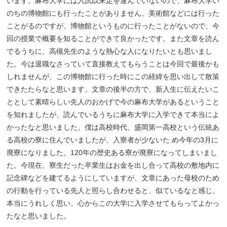
います。麻布大学には入試以来足を運んでいないので、麻布大学い
のちの博物館にも行ったことがありません。美術館などには行った
ことがるのですが、博物館というものに行ったことがないので、今
回の授業で概要を知ることができて良かったです。また文章を読ん
でるうちに、高槻先生のような熱心な人になりたいとも思いまし
た。今は退職なさっていて直接教えてもらうことは今回で最後かも
しれませんが、この博物館に行った時にこの経緯を思い出して散策
できたたらなと思います。文章の後半の方で、新入生に伝えたいこ
ととして素晴らしい先人のおかげで今の麻布大学があるということ
を知れましたが、読んでいるうちに麻布大学に入学できて本当によ
かったなと思いました。僕は高校時代、盛岡第一高校という伝統あ
る高校の寮に住んでいましたが、入寮者が少ないた め今年の3月に
廃寮になりました。120年の歴史ある寮が廃寮になってしまいまし
た。今現在、寮生だった卒業生はお金を出し合って高校の敷地内に
記念碑などを建てるようにしていますが、文章にあった母校のため
の行動を行っている先人と照らし合わせると、似ているなと感じ、
本当にうれしく思い、心からこの大学に入学させてもらってよかっ
たなと思いました。