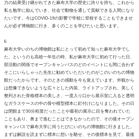
力の結果受け継がれてきた麻布大学の歴史に誇りを持ち、これから
私も勉学に励んでいき、社会で動物を通して貢献できる人間になり
たいです。今はCOVID-19の影響で学校に登校することもできませ
んが必ず博物館に行き、多くのことを学びたいと思います。
6
麻布大学いのちの博物館は私にとって初めて知った麻布大学でし
た。というのも高校一年生の時、私が麻布大学に初めて行った日、
部活動の関係でオープンキャンパスのどのイベントにも間に合わず
そこにいらしゃった先生に勧めていただいたのがこのいのちの博物
館だったからです。そのときの感動を今も覚えています。外観から
は想像できないような広々とした内装、ライトアップされ、美しく
整列された骨格標本の美しさ、一度入り口から展示室に入ると透明
なガラスケースの中の骨や模型標本に釘付けになりました。その日
は閉館まで30分程度だったことや最初の展示に目を奪われていた
こともあり、奥まで進むことはできなかったので、その後オープン
キャンパスで麻布大学に伺うたびにいのちの博物館に行きました。
まずは解説を読まずに標本に想いを馳せ、その後標本を見て、最後