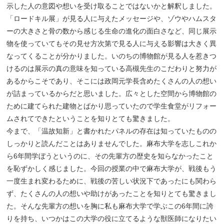
示した人の意図や想いを受け取ることではないかと解釈しました。
「ロードキル展」が見る人に与えたメッセージや、ゾウやハムスタ
ーの大きさと骨の数から感じる生命の進化の面白さなど、同じ展示
物を使っていてもその見せ方次第で見る人に与える影響は大きく異
なってくることが分かりました。いのちの博物館が見る人を惹きつ
けるのは展示の真の意味を知っている高槻先生のこだわりと努力が
あるからこそであり、そこには政岡元学長含めたくさんの人の想い
が詰まっているからだと思いました。広々とした空間から博物館の
ために建てられた建物とばかり思っていたので学生食堂がリフォー
ムされてできたということを知りとても驚きました。
今まで、「温故知新」と書かれたパネルの存在は知っていたものの
しっかりと読んだことはありませんでした。麻布大学を志しこれか
ら6年間学ぼうというのに、その先輩方の歴史を知らなかったこと
を恥ずかしく感じました。今回の授業の中で麻布大学が、戦後もう
一度生まれ変わるために、戦後の苦しい状況下であったにも関わら
ず、たくさんの人の想いや助けがあったことを知りとても驚きまし
た。そんな先輩方の想いを胸に私も麻布大学で学ぶこの6年間に誇
りを持ち、いつかはこの大学の役に立てるような獣医師になりたい