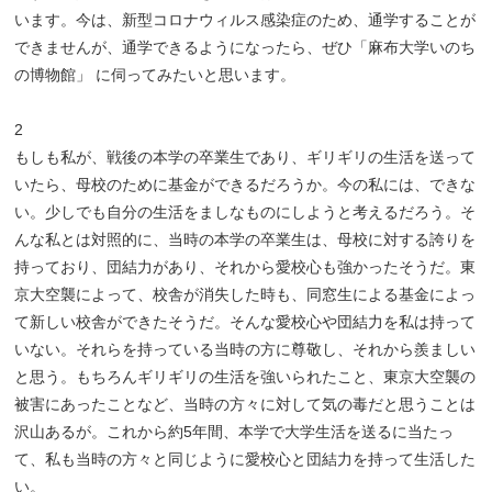
います。今は、新型コロナウィルス感染症のため、通学することが
できませんが、通学できるようになったら、ぜひ「麻布大学いのち
の博物館」 に伺ってみたいと思います。
2
もしも私が、戦後の本学の卒業生であり、ギリギリの生活を送って
いたら、母校のために基金ができるだろうか。今の私には、できな
い。少しでも自分の生活をましなものにしようと考えるだろう。そ
んな私とは対照的に、当時の本学の卒業生は、母校に対する誇りを
持っており、団結力があり、それから愛校心も強かったそうだ。東
京大空襲によって、校舎が消失した時も、同窓生による基金によっ
て新しい校舎ができたそうだ。そんな愛校心や団結力を私は持って
いない。それらを持っている当時の方に尊敬し、それから羨ましい
と思う。もちろんギリギリの生活を強いられたこと、東京大空襲の
被害にあったことなど、当時の方々に対して気の毒だと思うことは
沢山あるが。これから約5年間、本学で大学生活を送るに当たっ
て、私も当時の方々と同じように愛校心と団結力を持って生活した
い。