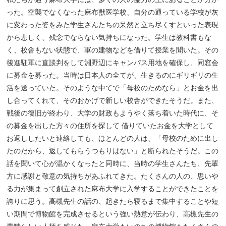
った。空襲でなくなった麻布獣医学校、自分の通っている学校が灰
に変わった姿をみた学生さんたちの呆然と立ち尽くすといった表現
から悲しく、残念でならない気持ちになった。学生は教科書もな
く、校舎もない状態で、軍の建物などを借りて授業を聞いた。その
後進駐軍に直談判をして淵野辺にキャンパス用地を確保し、同窓会
に募金を募った。当時は日本人の全てが、生きるのにギリギリの生
活を送っていた。そのような中てで「母校のためなら」とお金を出
し合ってくれて、そのおかげで新しい校舎ができたそうだ。また、
戦後の復旧が終わり、大学の財政もようやく落ち着いた時代に、そ
の募金を出した方々の住所を探して 借りていたお金を大学として
お返ししたいと連絡しても、ほとんどの人は、「母校のために出し
たのだから、返してもらうつもりはない」と断られたそうだ。この
話を聞いて心が温かくなったと同時に、当時の学生さんたち、先輩
方に感謝と敬意の気持ちがあふれてきた。たくさんの人の、思いや
る力が集まって創立された麻布大学に入学することができたことを
誇りに思う。高槻先生の話の、起きたら寝るまで集中することや短
い期間で博物館を完成させるという強い熱意が伝わり、高槻先生の