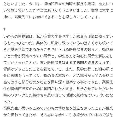
と思いました。今回は、博物館設立の当時の状況や経緯、歴史につ
いて教えていただき本当にありがとうございました。実際に大学に
通い、高槻先生にお会いできることを楽しみにしています。
7
いのちの博物館は、私が麻布大学を見学した際最も印象に残ってい
るもののひとつだ。具体的に印象に残っているのは古くから続いて
きた獣医学部であるからこそ見せられる医療器具の数々と、動物種
ごとの骨が見比べやすい展示と、学生さんが熱心に展示の解説をし
てくださったことだ。古い医療器具はまるで拷問の道具のようで、
背筋がゾッとしたことを覚えている。また、見学に行った頃の私は
骨に興味をもっており、指の骨の本数や、どの部分が人間の骨格に
当てはまる部分なのかなどを興味深く観察する事ができた。高槻先
生が博物館設立のために奮闘されたと聞き、見学させていただいた
時のワクワクした気持ちを思い出して感謝の気持ちでいっぱいにな
った。
高槻先生が思いをこめていのちの博物館を設立なさったことが授業
から伝わってきたが、その思いは学生に引き継がれているのではな