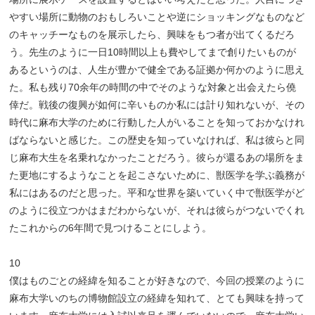
やすい場所に動物のおもしろいことや逆にショッキングなものなど
のキャッチーなものを展示したら、興味をもつ者が出てくるだろ
う。先生のように一日10時間以上も費やしてまで創りたいものが
あるというのは、人生が豊かで健全である証拠か何かのように思え
た。私も残り70余年の時間の中でそのような対象と出会えたら僥
倖だ。戦後の復興が如何に辛いものか私には計り知れないが、その
時代に麻布大学のために行動した人がいることを知っておかなけれ
ばならないと感じた。この歴史を知っていなければ、私は彼らと同
じ麻布大生を名乗れなかったことだろう。彼らが還るあの場所をま
た更地にするようなことを起こさないために、獣医学を学ぶ義務が
私にはあるのだと思った。平和な世界を築いていく中で獣医学がど
のように役立つかはまだわからないが、それは彼らがつないでくれ
たこれからの6年間で見つけることにしよう。
10
僕はものごとの経緯を知ることが好きなので、今回の授業のように
麻布大学いのちの博物館設立の経緯を知れて、とても興味を持って