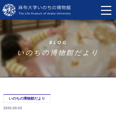
B
L
O
G
い
の
ち
の
博
物
館
だ
よ
り
いのちの博物館だより
2020.09.03